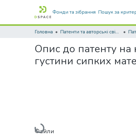
Фонди та зібрання
Пошук за крите
Головна
Патенти та авторські свідоцтва
Па
Опис до патенту на
густини сипких мате
Вантажиться...
Файли