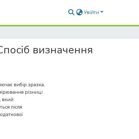
Увійти
Спосіб визначення
лючає вибір зразка,
мірювання різниці
, який
ться після
одаткової