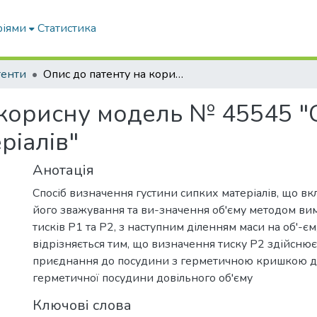
ріями
Статистика
тенти
Опис до патенту на корисну модель № 45545 "Спосіб визначення густини сипких матеріалів"
 корисну модель № 45545 "
ріалів"
Анотація
Спосіб визначення густини сипких матеріалів, що вк
його зважування та ви-значення об'єму методом ви
тисків Р1 та Р2, з наступним діленням маси на об'-єм
відрізняється тим, що визначення тиску Р2 здійснює
приєднання до посудини з герметичною кришкою д
герметичної посудини довільного об'єму
Ключові слова