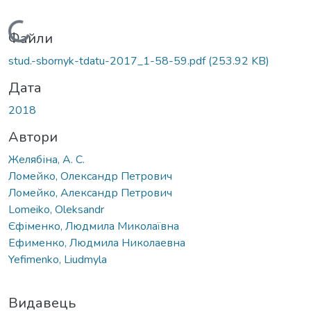
Вантажиться...
Файли
stud.-sbornyk-tdatu-2017_1-58-59.pdf
(253.92 KB)
Дата
2018
Автори
Желябіна, А. С.
Ломейко, Олександр Петрович
Ломейко, Александр Петрович
Lomeiko, Oleksandr
Єфіменко, Людмила Миколаївна
Ефименко, Людмила Николаевна
Yefimenko, Liudmyla
Видавець