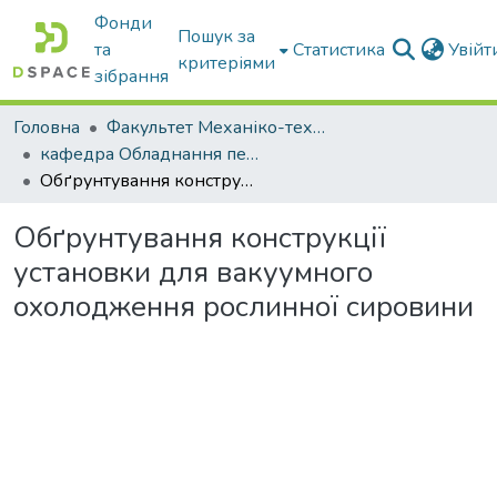
Фонди
Пошук за
та
Статистика
Увій
критеріями
зібрання
Головна
Факультет Механіко-технологічний
кафедра Обладнання переробних і харчових виробництв ім. професора Ф.Ю. Ялпачика
Обґрунтування конструкції установки для вакуумного охолодження рослинної сировини
Обґрунтування конструкції
установки для вакуумного
охолодження рослинної сировини