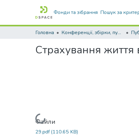
Фонди та зібрання
Пошук за крите
Головна
Конференції, збірки, публікації молодих вчених і здобувачів : магістрів, бакалаврів, аспірантів.
Страхування життя 
Вантажиться...
Файли
29.pdf
(110.65 KB)