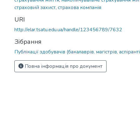
страхування життя
,
накопичувальне страхування жи
страховий захист
,
страхова компанія
URI
http://elar.tsatu.edu.ua/handle/123456789/7632
Зібрання
Публікації здобувачів (бакалаврів. магістрів, аспіранті
Повна інформація про документ