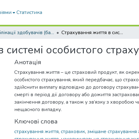
ріями
Статистика
Публікації здобувачів (бакалаврів. магістрів, аспірантів)
Страхування життя в системі особистого страхування
в системі особистого страх
Анотація
Страхування життя – це страховий продукт, як окр
особистого страхування, який передбачає, що страх
здійснити виплату відповідно до договору страхуван
смерті в період дії договору або дожиття застрахова
закінчення договору, а також у зв’язку з хворобою 
нещасного випадку.
Ключові слова
страхування життя
,
страховик
,
змішане страхування