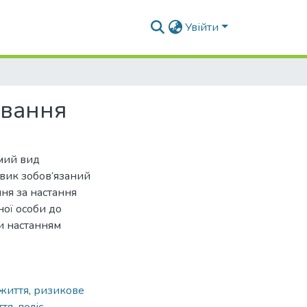
Увійти
ування
емий вид
овик зобов’язаний
ня за настання
ної особи до
чи настанням
 життя
,
ризикове