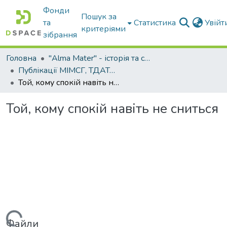
Фонди
Пошук за
та
Статистика
Увій
критеріями
зібрання
Головна
"Alma Mater" - історія та сьогодення Університету
Публікації МІМСГ, ТДАТА, ТДАТУ
Той, кому спокій навіть не сниться
Той, кому спокій навіть не сниться
Файли