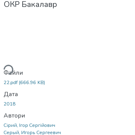
ОКР Бакалавр
ься...
Файли
22.pdf
(666.96 KB)
Дата
2018
Автори
Сірий, Ігор Сергійович
Серый, Игорь Сергеевич