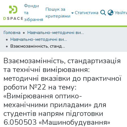
Фонди
Пошук за
та
Статистика
Увій
критеріями
зібрання
Головна
Навчально-методичні видання
Навчально-методичні видання
Взаємозамінність, стандартизація та технічні вимірювання: методичні вказівки до практичної роботи №22 на тему: «Вимірювання оптико-механічними приладами» для студентів напрям підготовки 6.050503 «Машинобудування» ОКР Бакалавр
Взаємозамінність, стандартизація
та технічні вимірювання:
методичні вказівки до практичної
роботи №22 на тему:
«Вимірювання оптико-
механічними приладами» для
студентів напрям підготовки
6.050503 «Машинобудування»