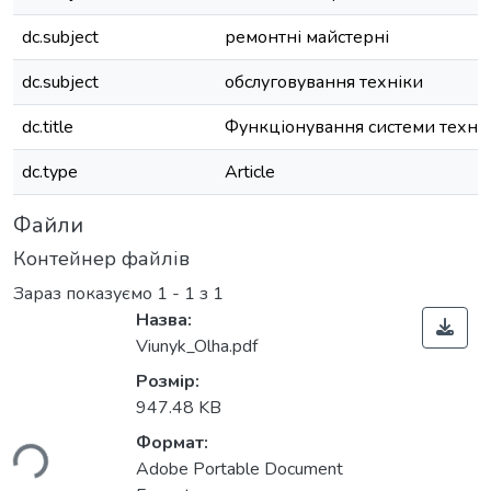
dc.subject
ремонтні майстерні
dc.subject
обслуговування техніки
dc.title
Функціонування системи техніч
dc.type
Article
Файли
Контейнер файлів
Зараз показуємо
1 - 1 з 1
Назва:
Viunyk_Olha.pdf
Розмір:
947.48 KB
Формат:
ься...
Adobe Portable Document