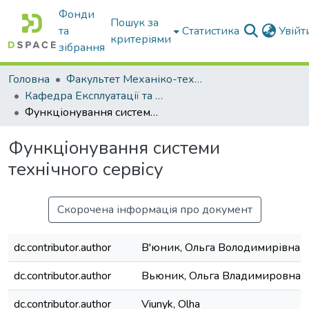
Фонди
Пошук за
та
Статистика
Увій
критеріями
зібрання
Головна
Факультет Механіко-технологічний
Кафедра Експлуатації та технічного сервісу машин
Функціонування системи технічного сервісу
Функціонування системи
технічного сервісу
Скорочена інформація про документ
dc.contributor.author
В'юник, Ольга Володимирівна
dc.contributor.author
Вьюник, Ольга Владимировна
dc.contributor.author
Viunyk, Olha