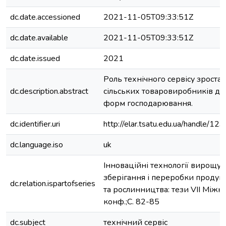
dc.date.accessioned
2021-11-05T09:33:51Z
dc.date.available
2021-11-05T09:33:51Z
dc.date.issued
2021
Роль технічного сервісу зроста
dc.description.abstract
сільських товаровиробників д
форм господарювання.
dc.identifier.uri
http://elar.tsatu.edu.ua/handle/
dc.language.iso
uk
Інноваційні технології вирощув
зберігання і переробки продукц
dc.relation.ispartofseries
та рослинництва: тези VІІ Міжн. 
конф.;С. 82-85
dc.subject
технічний сервіс