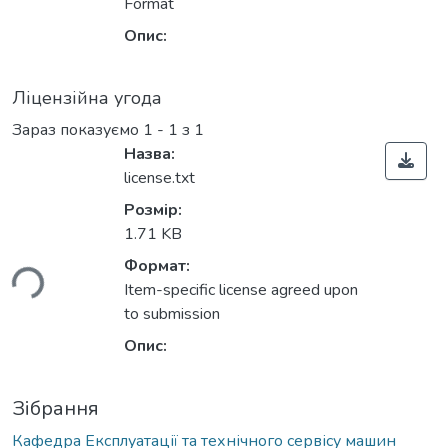
Format
Опис:
Ліцензійна угода
Зараз показуємо
1 - 1 з 1
Назва:
license.txt
Розмір:
1.71 KB
Формат:
ься...
Item-specific license agreed upon
to submission
Опис:
Зібрання
Кафедра Експлуатації та технічного сервісу машин