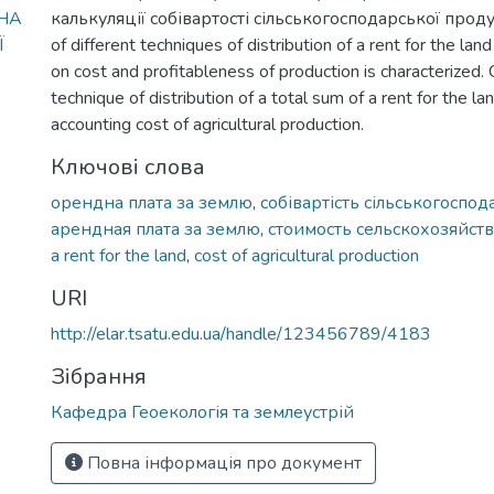
 НА
калькуляції собівартості сільськогосподарської продук
Ї
of different techniques of distribution of a rent for the la
on cost and profitableness of production is characterized.
technique of distribution of a total sum of a rent for the la
accounting cost of agricultural production.
Ключові слова
орендна плата за землю
,
собівартість сільськогоспод
арендная плата за землю
,
стоимость сельскохозяйс
a rent for the land
,
cost of agricultural production
URI
http://elar.tsatu.edu.ua/handle/123456789/4183
Зібрання
Кафедра Геоекологія та землеустрій
Повна інформація про документ