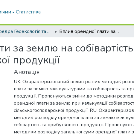
ріями
Статистика
Кафедра Геоекологія та землеустрій
Вплив орендної плати за землю на собівартість сільськогосподарської продукції
и за землю на собівартість
ої продукції
Анотація
UK: Охарактеризований вплив різних методик розп
плати за землю між культурами на собівартість та пр
продукції. Пропонуються зміни до методики розподі
орендної плати за землю при калькуляції собівартост
сільськогосподарської продукції. RU: Охарактеризо
методик розподілу орендної плати за землю між кул
собівартість та прибутковість продукції. Пропонують
методики розподілу загальної суми орендної плати 