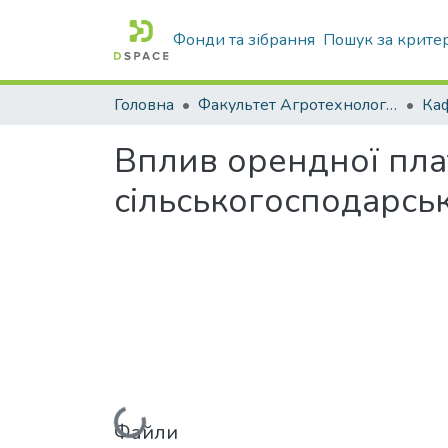
Фонди та зібрання
Пошук за крите
Головна
Факультет Агротехнологій та екології
Вплив орендної плат
сільськогосподарськ
Вантажиться...
Файли