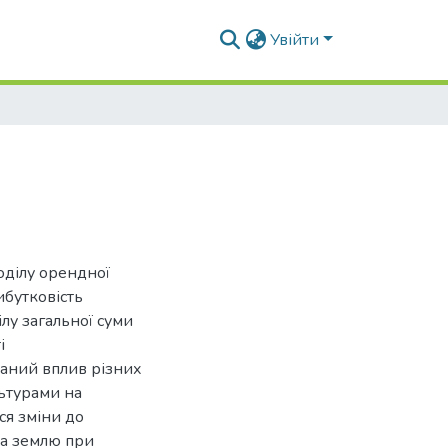
Увійти
оділу орендної
ибутковість
лу загальної суми
і
ваний вплив різних
ьтурами на
ся зміни до
за землю при