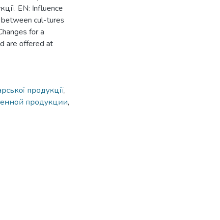
ції. EN: Influence
nd between cul-tures
 Changes for a
nd are offered at
арської продукції
,
твенной продукции
,