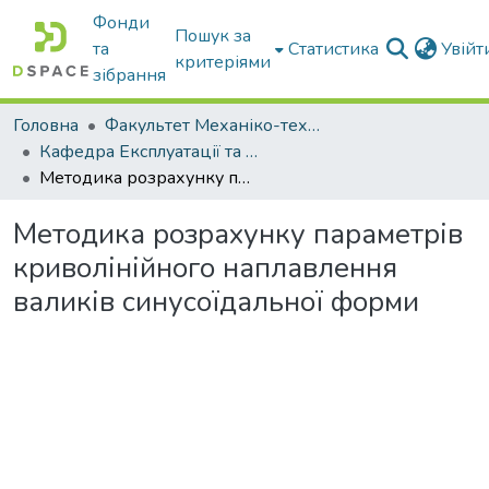
Фонди
Пошук за
та
Статистика
Увій
критеріями
зібрання
Головна
Факультет Механіко-технологічний
Кафедра Експлуатації та технічного сервісу машин
Методика розрахунку параметрів криволінійного наплавлення валиків синусоїдальної форми
Методика розрахунку параметрів
криволінійного наплавлення
валиків синусоїдальної форми