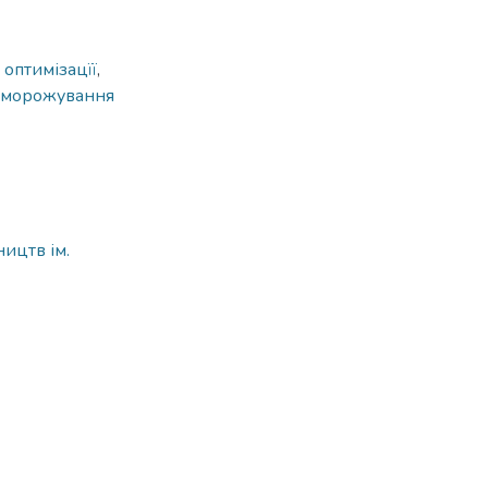
 оптимізацїї
,
аморожування
ицтв ім.