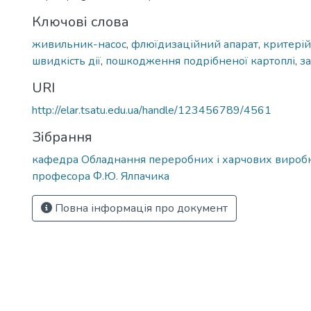
Ключові слова
живильник-насос
,
флюїдизаційний апарат
,
критерій
швидкість дії
,
пошкодження подрібненої картоплі
,
з
URI
http://elar.tsatu.edu.ua/handle/123456789/4561
Зібрання
кафедра Обладнання переробних і харчових виробн
професора Ф.Ю. Ялпачика
Повна інформація про документ