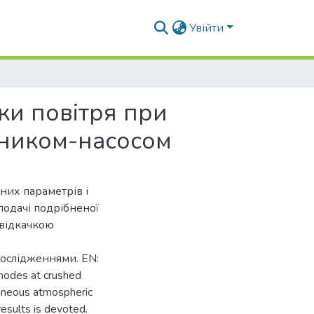
Увійти
ки повітря при
ьником-насосом
них параметрів і
одачі подрібненої
 відкачкою
дослідженнями. EN:
 modes at crushed
ltaneous atmospheric
results is devoted.