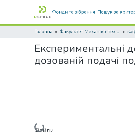
Фонди та зібрання
Пошук за крите
Головна
Факультет Механіко-технологічний
Експериментальні д
дозованій подачі п
Вантажиться...
Файли