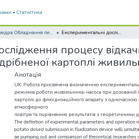
ріями
Статистика
кафедра Обладнання переробних і харчових виробництв ім. професора Ф.Ю. Ялпачика
Експериментальні дослідження процесу відкачки повітря при дозованій подачі подрібненої картоплі живильником-насосом
ослідження процесу відкач
одрібненої картоплі живил
Анотація
UK: Робота присвячена визначенню експерименталь
режимів роботи живильника-насоса при дозованій п
картоплі до флюїдизаційного апарату з одночасною
атмосферного
повітря та порівнянню результатів з теоретичними 
The definition of experimental parameters and operation
potato dosed submission in fluidization device willi simu
air pumping out and comparison of theoretical researches 