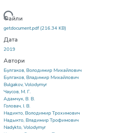
ажиться...
Файли
getdocument.pdf
(216.34 KB)
Дата
2019
Автори
Булгаков, Володимир Михайлович
Булгаков, Владимир Михайлович
Bulgakov, Volodymyr
Чаусов, М. Г.
Адамчук, В. В.
Головач, І. В.
Надикто, Володимир Трохимович
Надыкто, Владимир Трофимович
Nadykto, Volodymyr