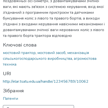
поздовжньої осі симетрії, з довантажувачами зчіпної
ваги, які мають зв'язок з системою керування, вхід якої
з'єднаний з програмним пристроєм та датчиками
буксування коліс з лівого та правого бортів, а виходи
з'єднані з входами керування навісними механізмами і
довантажувачами зчіпної ваги керованих коліс з лівого
та правого борта трактора відповідно
Ключові слова
мостовий трактор
,
мостовий засоб
,
механізація
сільськогосподарського виробництва
,
агромостова
техніка
URI
http://elar.tsatu.edu.ua/handle/123456789/10062
Зібрання
Патенти