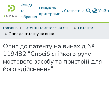
Фонди
Пошук за
та
Статистика
Увій
критеріями
зібрання
Головна
Патенти та авторські свідоцтва
Патенти
Опис до патенту на винахід № 119482 "Спосіб стійкого руху мостового засобу та пристрій для його здійснення"
Опис до патенту на винахід №
119482 "Спосіб стійкого руху
мостового засобу та пристрій для
його здійснення"