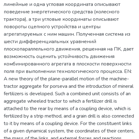
линейные и одна угловая координата описывают
поведение энергетического средства (колесного
трактора), а три угловые координаты описывают
повороты сцепного устройства и центры
агрегатируемых с ним машин. Полученная система из
шести дифференциальных уравнений
плоскопараллельного движения, решенная на ПК, дает
возможность оценить устойчивость движения
комбинированного агрегата в плоскости поверхности
поля при выполнении технологического процесса. EN:
A new theory of the plane-parallel motion of the machine-
tractor aggregate for porseva and the introduction of mineral
fertilizers is developed. Such a combined unit consists of an
aggregate wheeled tractor to which a fertilizer drill is
attached to the rear by means of a coupling device, which is
fertilized by a strip method, and a grain drill is also connected
to it by means of a coupling device. For the constituent links
of a given dynamical system, the coordinates of their centers,
the mass of the links, and external forces and reactions