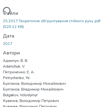
житься...
Файли
25.2017.Теоретичне обґрунтування стійкого руху .pdf
(520.12 KB)
Дата
2017
Автори
Адамчук, В. В.
Adamchuk, V.
Петриченко, Є. А.
Petrychenko, Ye.
Булгаков, Володимир Михайлович
Булгаков, Владимир Михайлович
Bulgakov, Volodymyr
Кувачов, Володимир Петрович
Кувачев, Владимир Петрович