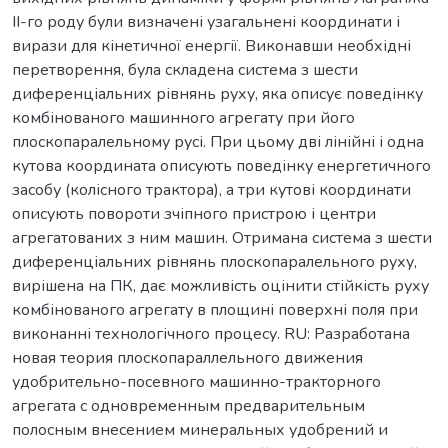
II-го роду були визначені узагальнені координати і
вирази для кінетичної енергії. Виконавши необхідні
перетворення, була складена система з шести
диференціальних рівнянь руху, яка описує поведінку
комбінованого машинного агрегату при його
плоскопаралельному русі. При цьому дві лінійні і одна
кутова координата описують поведінку енергетичного
засобу (колісного трактора), а три кутові координати
описують повороти зчіпного пристрою і центри
агрегатованих з ним машин. Отримана система з шести
диференціальних рівнянь плоскопаралельного руху,
вирішена на ПК, дає можливість оцінити стійкість руху
комбінованого агрегату в площині поверхні поля при
виконанні технологічного процесу. RU: Разработана
новая теория плоскопараллельного движения
удобрительно-посевного машинно-тракторного
агрегата с одновременным предварительным
полосным внесением минеральных удобрений и