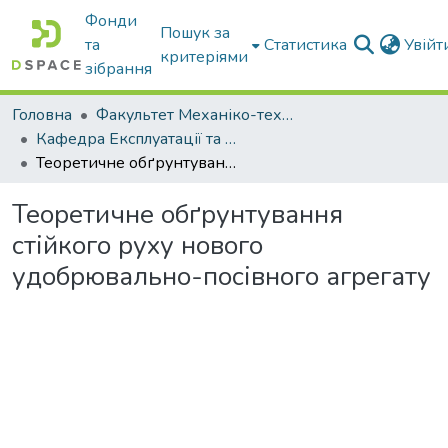
Фонди
Пошук за
та
Статистика
Увій
критеріями
зібрання
Головна
Факультет Механіко-технологічний
Кафедра Експлуатації та технічного сервісу машин
Теоретичне обґрунтування стійкого руху нового удобрювально-посівного агрегату
Теоретичне обґрунтування
стійкого руху нового
удобрювально-посівного агрегату