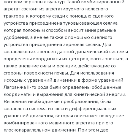
посевом зерновых культур. Такой комбинированный
агрегат состоит из агрегатируемого колесного
трактора, к которому сзади с помощью сцепного
устройства присоединена туковысевающая сеялка,
которая полосным способом вносит минеральные
удобрения, а вне ее также с помощью сцепного
устройства присоединена зерновая сеялка. Для
составляющих звеньев данной динамической системы
определены координаты их центров, массы звеньев, а
также внешние силы и реакции, действующие со
стороны поверхности почвы. Для использования
исходных уравнений динамики в форме уравнений
Лагранжа II-го рода были определены обобщенные
координаты и выражения для кинетической энергии.
Выполнив необходимые преобразования, была
составлена система из шести дифференциальных
уравнений движения, которая описывает поведение
комбинированного машинного агрегата при его
плоскопараллельном движении. При этом две