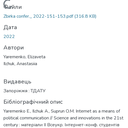
Вантажиться...
Файли
Zbirka confer._ 2022-151-153.pdf
(316.8 KB)
Дата
2022
Автори
Yaremenko, Elizaveta
Ilchuk, Anastasiia
Видавець
Запоріжжя : ТДАТУ
Бібліографічний опис
Yaremenko E., Ilchuk A., Suprun O.M. Internet as a means of
political communication // Science and innovations in the 21st
century : матеріали ІІ Всеукр. Інтернет-конф. студентів