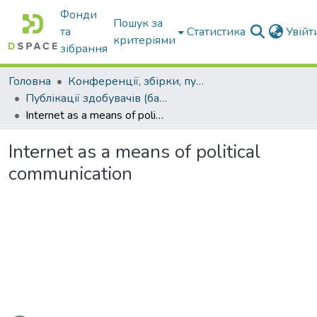
Фонди
Пошук за
та
Статистика
Увій
критеріями
зібрання
Головна
Конференції, збірки, публікації молодих вчених і здобувачів : магістрів, бакалаврів, аспірантів.
Публікації здобувачів (бакалаврів. магістрів, аспірантів)
Internet as a means of political communication
Internet as a means of political
communication