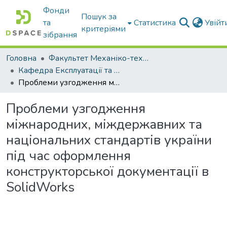
Фонди
Пошук за
та
Статистика
Увій
критеріями
зібрання
Головна
Факультет Механіко-технологічний
Кафедра Експлуатації та технічного сервісу машин
Проблеми узгодження міжнародних, міждержавних та національних стандартів україни під час оформлення конструкторської документації в SolidWorks
Проблеми узгодження
міжнародних, міждержавних та
національних стандартів україни
під час оформлення
конструкторської документації в
SolidWorks