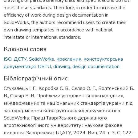
drawings of parts, assembly units and specifications do not
meet these standards. Therefore, in order to increase the
efficiency of work during design documentation in
SolidWorks, the authors recommend users to create their
own drawing templates in accordance with national,
interstate or international standards.
Ключові слова
ISO
,
ДСТУ
,
SolidWorks
,
кресленик
,
конструкторська
документація
,
DSTU
,
drawing
,
design documentation
Бібліографічний опис
Стукалець І. Г., Коробка С. В., Скляр О. Г., Болтянський Б.
В., Скляр Р. В. Проблеми узгодження міжнародних,
міждержавних та національних стандартів україни під
час оформлення конструкторської документації в
SolidWorks. Праці Таврійського державного
агротехнологічного університету : наукове фахове
видання. Запоріжжя : ТДАТУ, 2024. Вип. 24, т. 3. С. 122-