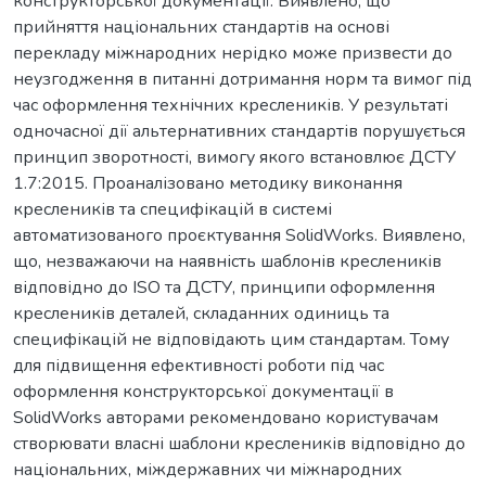
конструкторської документації. Виявлено, що
прийняття національних стандартів на основі
перекладу міжнародних нерідко може призвести до
неузгодження в питанні дотримання норм та вимог під
час оформлення технічних креслеників. У результаті
одночасної дії альтернативних стандартів порушується
принцип зворотності, вимогу якого встановлює ДСТУ
1.7:2015. Проаналізовано методику виконання
креслеників та специфікацій в системі
автоматизованого проєктування SolidWorks. Виявлено,
що, незважаючи на наявність шаблонів креслеників
відповідно до ISO та ДСТУ, принципи оформлення
креслеників деталей, складанних одиниць та
специфікацій не відповідають цим стандартам. Тому
для підвищення ефективності роботи під час
оформлення конструкторської документації в
SolidWorks авторами рекомендовано користувачам
створювати власні шаблони креслеників відповідно до
національних, міждержавних чи міжнародних