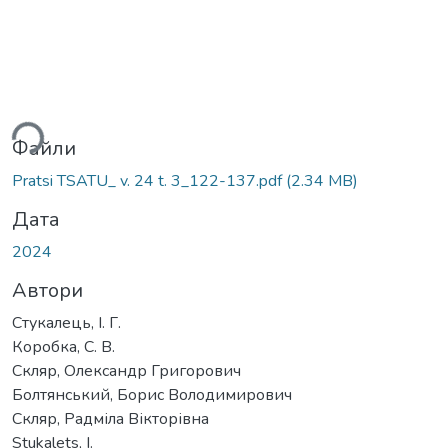
ажиться...
Файли
Pratsi TSATU_ v. 24 t. 3_122-137.pdf
(2.34 MB)
Дата
2024
Автори
Стукалець, І. Г.
Коробка, С. В.
Скляр, Олександр Григорович
Болтянський, Борис Володимирович
Скляр, Радміла Вікторівна
Stukalets, I.