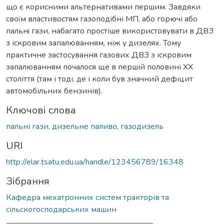
що є корисними альтернативами першим. Завдяки
своїм властивостям газоподібні МП, або горючі або
пальнi гази, набагато простіше використовувати в ДВЗ
з іскровим запалюванням, ніж у дизелях. Тому
практичне застосування газових ДВЗ з іскровим
запалюванням почалося ще в першій половині ХХ
століття (там і тоді, де і коли був значний дефіцит
автомобільних бензинів).
Ключові слова
пальні гази
,
дизельне паливо
,
газодизель
URI
http://elar.tsatu.edu.ua/handle/123456789/16348
Зібрання
Кафедра мехатронних систем тракторів та
сільскогосподарських машин