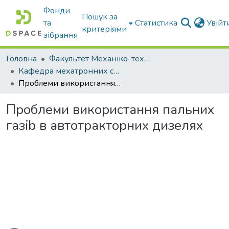
Фонди
Пошук за
та
Статистика
Увій
критеріями
зібрання
Головна
Факультет Механіко-технологічний
Кафедра мехатронних систем тракторів та сільскогосподарських машин
Проблеми використання пальних газib в автотракторних дизелях
Проблеми використання пальних
газib в автотракторних дизелях