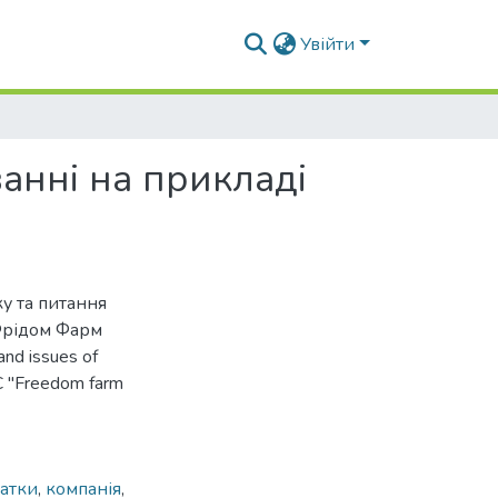
Увійти
ванні на прикладі
ку та питання
«Фрідом Фарм
and issues of
LC "Freedom farm
атки
,
компанія
,