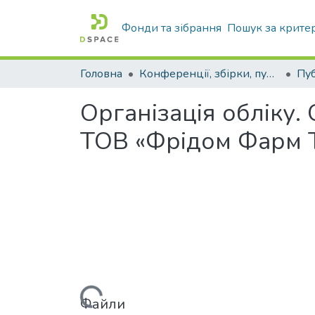
Фонди та зібрання
Пошук за крите
Головна
Конференції, збірки, публікації молодих вчених і здобувачів : магістрів, бакалаврів, аспірантів.
Організація обліку. 
ТОВ «Фрідом Фарм 
Файли