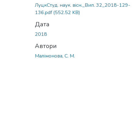
Вантажиться...
ЛуцкСтуд. наук. вiсн._Вип. 32_2018-129-
136.pdf
(552.52 KB)
Дата
2018
Автори
Малімонова, С. М.