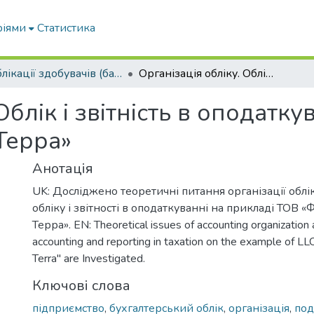
ріями
Статистика
Публікації здобувачів (бакалаврів. магістрів, аспірантів)
Організація обліку. Облік і звітність в оподаткуванні на прикладі ТОВ «Фрідом Фарм Терра»
Облік і звітність в оподатку
Терра»
Анотація
UK: Досліджено теоретичні питання організації облі
обліку і звітності в оподаткуванні на прикладі ТОВ 
Терра». EN: Theoretical issues of accounting organization 
accounting and reporting in taxation on the example of L
Terra" are Investigated.
Ключові слова
підприємство
,
бухгалтерський облік
,
організація
,
под