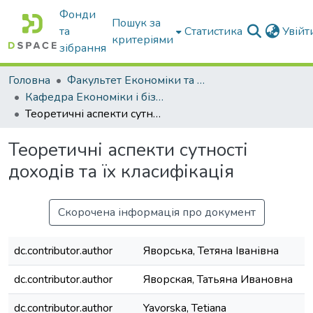
Фонди
Пошук за
та
Статистика
Увій
критеріями
зібрання
Головна
Факультет Економіки та бізнесу
Кафедра Економіки і бізнесу
Теоретичні аспекти сутності доходів та їх класифікація
Теоретичні аспекти сутності
доходів та їх класифікація
Скорочена інформація про документ
dc.contributor.author
Яворська, Тетяна Іванівна
dc.contributor.author
Яворская, Татьяна Ивановна
dc.contributor.author
Yavorska, Tetiana