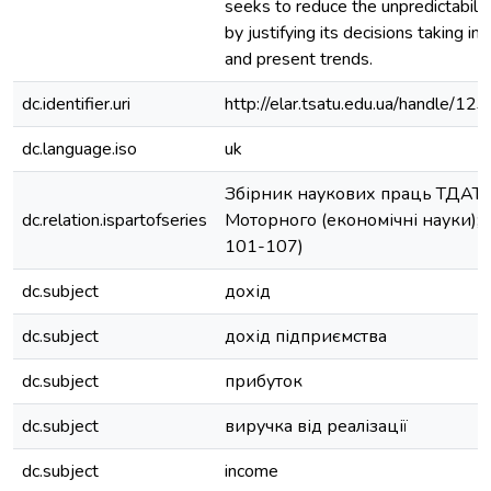
seeks to reduce the unpredictabilit
by justifying its decisions taking in
and present trends.
dc.identifier.uri
http://elar.tsatu.edu.ua/handle/
dc.language.iso
uk
Збірник наукових праць ТДАТУ
dc.relation.ispartofseries
Моторного (економічні науки);№ 
101-107)
dc.subject
дохід
dc.subject
дохід підприємства
dc.subject
прибуток
dc.subject
виручка від реалізації
dc.subject
income