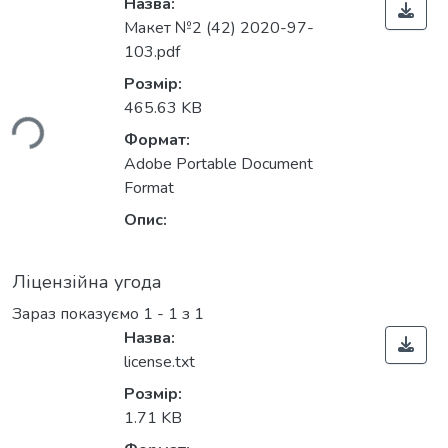
Назва:
Макет №2 (42) 2020-97-
103.pdf
житься...
Розмір:
465.63 KB
Формат:
Adobe Portable Document
Format
Опис:
Ліцензійна угода
Зараз показуємо
1 - 1 з 1
Назва:
license.txt
житься...
Розмір:
1.71 KB