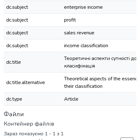
dc.subject
enterprise income
dc.subject
profit
dc.subject
sales revenue
dc.subject
income classification
Теоретичні аспекти сутності дохо
dc.title
класифікація
Theoretical aspects of the essence
dc.title.alternative
their classification
dc.type
Article
Файли
Контейнер файлів
Зараз показуємо
1 - 1 з 1