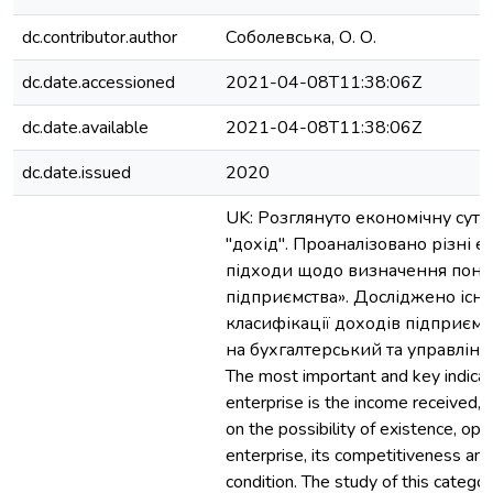
dc.contributor.author
Соболевська, О. О.
dc.date.accessioned
2021-04-08T11:38:06Z
dc.date.available
2021-04-08T11:38:06Z
dc.date.issued
2020
UK: Розглянуто економічну сутні
"дохід". Проаналізовано різні е
підходи щодо визначення понят
підприємства». Досліджено існу
класифікації доходів підприємс
на бухгалтерський та управлінсь
The most important and key indicat
enterprise is the income received,
on the possibility of existence, ope
enterprise, its competitiveness and 
condition. The study of this cate