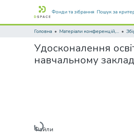
Фонди та зібрання
Пошук за крите
Головна
Матеріали конференцій, збірники ТДАТУ
Зб
Удосконалення осві
навчальному заклад
Вантажиться...
Файли