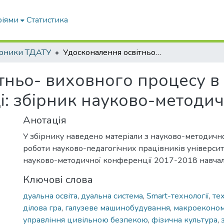
ріями
Статистика
ірники ТДАТУ
Удосконалення освітньо- виховного процесу в вищому навчальному закладі: збірник науково-методичних праць. Вип. 21
тньо- виховного процесу 
і: збірник науково-методич
Анотація
У збірнику наведено матеріали з науково-методично
роботи науково-педагогічних працівників університ
науково-методичної конференції 2017-2018 навчал
Ключові слова
дуальна освіта
,
дуальна система
,
Smart-технології
,
те
ділова гра
,
галузеве машинобудування
,
макроекономі
управління цивільною безпекою
,
фізична культура
,