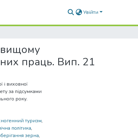
Увійти
в вищому
них праць. Вип. 21
ї і виховної
ету за підсумками
ьного року.
хногенний туризм
,
чна політика
,
зберігання зерна
,