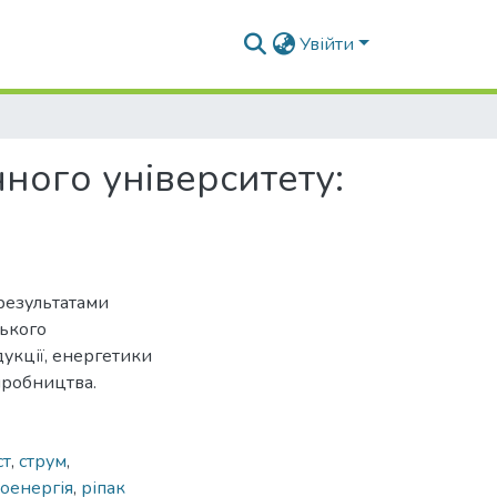
Увійти
ного університету:
результатами
ського
дукції, енергетики
иробництва.
ст
,
струм
,
оенергія
,
ріпак