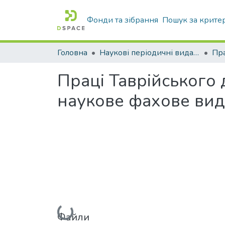
Фонди та зібрання
Пошук за крите
Головна
Наукові періодичні видання ТДАТУ
Праці Таврійського
наукове фахове вида
Вантажиться...
Файли