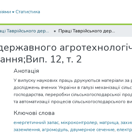
ріями
Статистика
Праці Таврійського державного агротехнологічного університету
Праці Таврійського державного агротехнологічного університету: наукове фахове видання;Вип. 12, т. 2
 державного агротехнологіч
ння;Вип. 12, т. 2
Анотація
У випуску наукових праць друкуються матеріали за 
досліджень вчених України в галузі механізації сіль
господарства, переробки сільськогосподарської про
та автоматизації процесів сільськогосподарського в
Ключові слова
енергетичний запас
,
мікроконтролер
,
матрица
,
захи
заземлення
,
агромодуль
,
двумерное сечение
,
електр