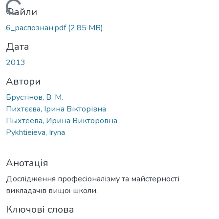
Вантажиться...
Файли
6_распознан.pdf
(2.85 MB)
Дата
2013
Автори
Брустінов, В. М.
Пихтєєва, Ірина Вікторівна
Пыхтеева, Ирина Викторовна
Pykhtieieva, Iryna
Анотація
Дослідження професіоналізму та майстерності
викладачів вищої школи.
Ключові слова