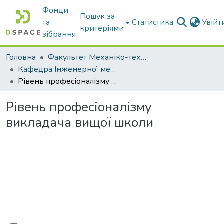
Фонди
Пошук за
та
Статистика
Увій
критеріями
зібрання
Головна
Факультет Механіко-технологічний
Кафедра Інженерної механіки та комп'ютерного проектування
Рівень професіоналізму викладача вищої школи
Рівень професіоналізму
викладача вищої школи