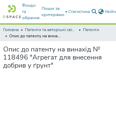
Фонди
Пошук за
та
Статистика
Увій
критеріями
зібрання
Головна
Патенти та авторські свідоцтва
Патенти
Опис до патенту на винахід № 118496 "Агрегат для внесення добрив у ґрунт"
Опис до патенту на винахід №
118496 "Агрегат для внесення
добрив у ґрунт"