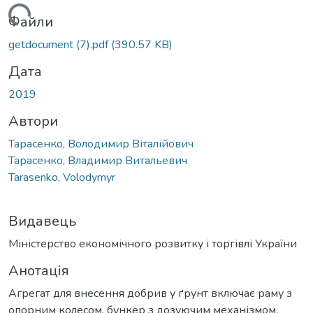
житься...
Файли
getdocument (7).pdf
(390.57 KB)
Дата
2019
Автори
Тарасенко, Володимир Віталійович
Тарасенко, Владимир Витальевич
Tarasenko, Volodymyr
Видавець
Міністерство економічного розвитку і торгівлі України
Анотація
Агрегат для внесення добрив у ґрунт включає раму з
опорним колесом, бункер з дозуючим механізмом,