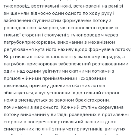
тукопровід, вертикальні ножі, встановлені на рамі зі
зміщенням відносно один одного по ходу руху і
забезпечені ступінчастим формувачем потоку з
розподільною камерою, які встановлені вздовж їх
тильної сторони і сполучені з тукопроводом через
патрубокприскорювач, виконаним з механізмом
регулювання кута його нахилу щодо формувача потоку.
Вертикальні ножі встановлені у шаховому порядку, а
патрубок-прискорювач забезпечений розташованими
один над одним увігнутими скатними лотками з
прямолінійними приймальними і сходовими
ділянками, причому довжина скатних лотків
збільшується, а кут установки їх до тильній стороні
ножів зменшується за законом брахістохрони,
починаючи з верхнього. Кожний ступінь формувача
потоку виконаний у вигляді розведених в протилежні
сторони в поперечновертикальній площині двох
симетричних по лінії згину чотирикутників, вигнутих