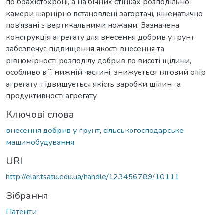
по брахістохроні, а на бічних стінках розподільної
камери шарнірно встановлені загортачі, кінематично
пов'язані з вертикальними ножами. Зазначена
конструкція агрегату для внесення добрив у грунт
забезпечує підвищення якості внесення та
рівномірності розподілу добрив по висоті щілини,
особливо в її нижній частині, знижується тяговий опір
агрегату, підвищується якість заробки щілин та
продуктивності агрегату
Ключові слова
внесення добрив у ґрунт
,
сільськогосподарське
машинобудування
URI
http://elar.tsatu.edu.ua/handle/123456789/10111
Зібрання
Патенти