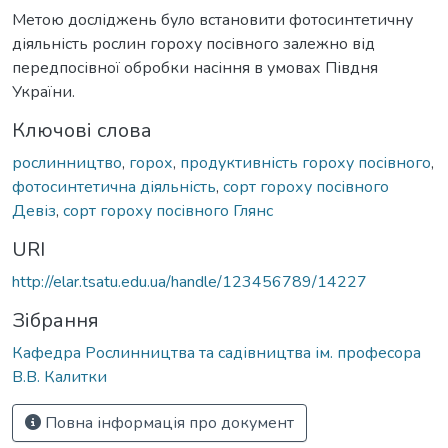
Метою досліджень було встановити фотосинтетичну
діяльність рослин гороху посівного залежно від
передпосівної обробки насіння в умовах Півдня
України.
Ключові слова
рослинництво
,
горох
,
продуктивність гороху посівного
,
фотосинтетична діяльність
,
сорт гороху посівного
Девіз
,
сорт гороху посівного Глянс
URI
http://elar.tsatu.edu.ua/handle/123456789/14227
Зібрання
Кафедра Рослинництва та садівництва ім. професора
В.В. Калитки
Повна інформація про документ