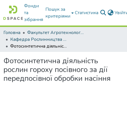
Фонди
Пошук за
та
Статистика
Увій
критеріями
зібрання
Головна
Факультет Агротехнологій та екології
Кафедра Рослинництва та садівництва ім. професора В.В. Калитки
Фотосинтетична діяльність рослин гороху посівного за дії передпосівної обробки насіння
Фотосинтетична діяльність
рослин гороху посівного за дії
передпосівної обробки насіння