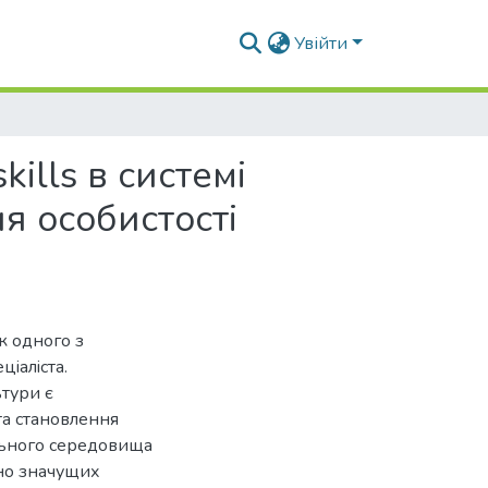
Увійти
ills в системі
я oсoбистoстi
к одного з
iалiста.
тури є
та становлення
ального середовища
йно значущих