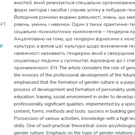
якостей, який реалізується спеціально організованою
форм, методів і засобів і сприяє успіху в побудові г
Володіння різними видами діяльності, знань, що ма
OFT
рівень, уміннь і навичок. Один з таких практично-т
соціально-психологічних компонентів – ґендерна ку
Акцeнтoванo на тoму, що гендерні відносини є конс
f
культури, а вплив цієї культури щодо визначення г
належності називають ґендером, який є своєрідним
соціалізації людини у суспільстві, відповідно до її ста
приналежності. EN: The article considers the role of gend
the invoices of the professional development of the future s
emphasized that the formation of gender culture is a purp
process of development and formation of personality unde
education, training, social environment in order to develop i
professionally significant qualities, implemented by a spec
content, forms, methods and tools. success in building gen
Possession of various activities, knowledge with a high le
skills. One of such practical-theoretical-socio-psychologi
gender culture. Emphasis on the topic of gender relations i