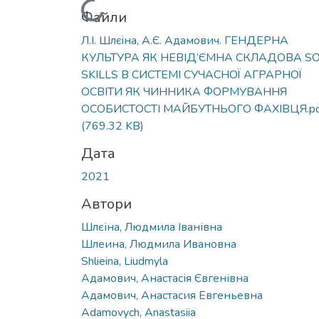
Вантажиться...
Файли
Л.I. Шлєiна, А.Є. Адамович. ГЕНДЕРНА
КУЛЬТУРА ЯК НЕВІД’ЄМНА СКЛАДОВА S
SKILLS В СИСТЕМІ СУЧАСНОЇ АГРАРНОЇ
ОСВІТИ ЯК ЧИННИКА ФOРМУВАННЯ
OСOБИСТOСТI МАЙБУТНЬOГO ФАХIВЦЯ.pd
(769.32 KB)
Дата
2021
Автори
Шлєіна, Людмила Іванівна
Шлеина, Людмила Ивановна
Shlieina, Liudmyla
Адамович, Анастасія Євгенівна
Адамович, Анастасия Евгеньевна
Adamovych, Anastasiia