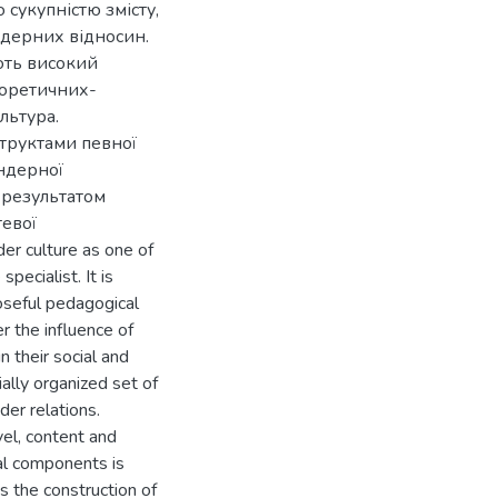
 сукупністю змісту,
ендерних відносин.
ють високий
еоретичних-
льтура.
труктами певної
ендерної
 результатом
тевої
er culture as one of
pecialist. It is
oseful pedagogical
r the influence of
n their social and
ially organized set of
der relations.
vel, content and
cal components is
s the construction of