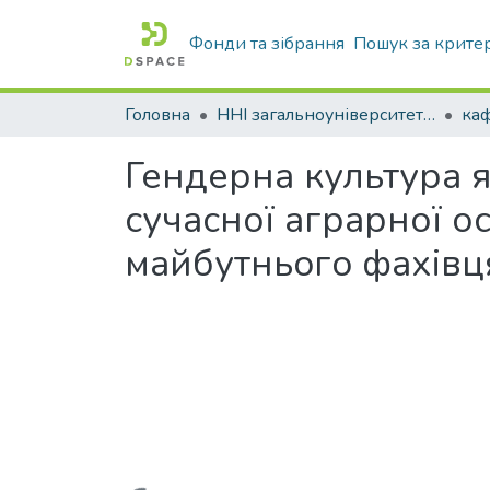
Фонди та зібрання
Пошук за крите
Головна
ННІ загальноуніверситетської підготовки
Гендерна культура як
сучасної аграрної о
майбутньoгo фахiвц