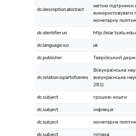
метою підтримки о
dc.description.abstract
використовувати п
монетарну політик
dc.identifier.uri
http://elar.tsatu.
dc.language.iso
uk
dc.publisher
Таврійський держ
Всеукраїнська нау
dc.relation.ispartofseries
всеукраїнська нау
281)
dc.subject
грошові кошти
dc.subject
інфляція
dc.subject
монетарна політи
dc.subject
готівка