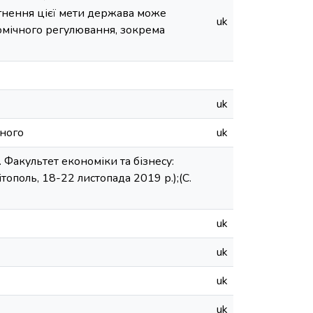
ягнення цієї мети держава може
uk
номічного регулювання, зокрема
uk
рного
uk
 Факультет економіки та бізнесу:
ополь, 18-22 листопада 2019 р.);(С.
uk
uk
uk
uk