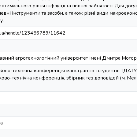
птимального рівня інфляції та повної зайнятості. Для дос
евні інструменти та засоби, а також різні види макроеко
у.
edu.ua/handle/123456789/11642
авний агротехнологічний університет імені Дмитра Мото
ково-технічна конференція магістрантів і студентів ТДАТУ.
ково-технічна конференція, збірник тез доповідей (м. Меліт
ка