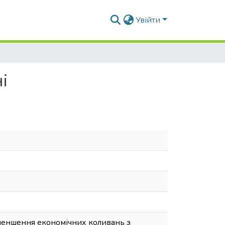
Увійти
і
 зменшення економічних коливань з