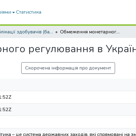
ріями
Статистика
Публікації здобувачів (бакалаврів. магістрів, аспірантів)
Обмеження монетарного регулювання в Україні
ого регулювання в Україн
Скорочена інформація про документ
1:52Z
1:52Z
літика – це система державних заходів, які спрямовані на