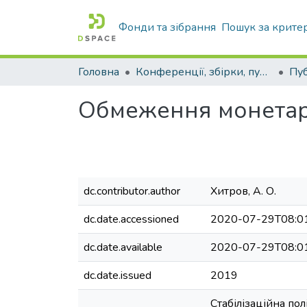
Фонди та зібрання
Пошук за крите
Головна
Конференції, збірки, публікації молодих вчених і здобувачів : магістрів, бакалаврів, аспірантів.
Обмеження монетарн
dc.contributor.author
Хитров, А. О.
dc.date.accessioned
2020-07-29T08:0
dc.date.available
2020-07-29T08:0
dc.date.issued
2019
Стабілізаційна по