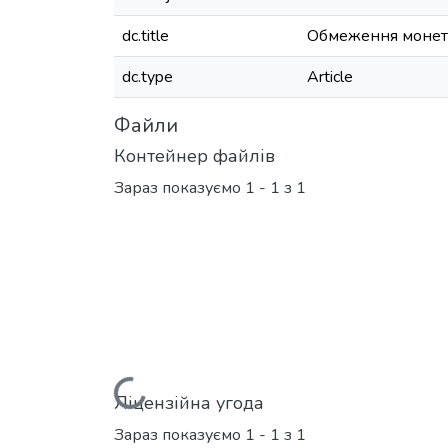
dc.title
Обмеження монета
dc.type
Article
Файли
Контейнер файлів
Зараз показуємо
1 - 1 з 1
Вантажиться...
Ліцензійна угода
Зараз показуємо
1 - 1 з 1