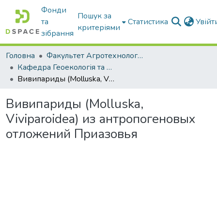
Фонди
Пошук за
та
Статистика
Увій
критеріями
зібрання
Головна
Факультет Агротехнологій та екології
Кафедра Геоекологія та землеустрій
Вивипариды (Molluska, Viviparoidea) из антропогеновых отложений Приазовья
Вивипариды (Molluska,
Viviparoidea) из антропогеновых
отложений Приазовья