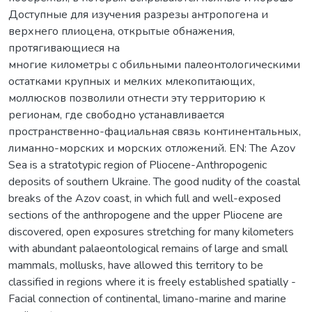
Доступные для изучения разрезы антропогена и
верхнего плиоцена, открытые обнажения,
протягивающиеся на
многие километры с обильными палеонтологическими
остатками крупных и мелких млекопитающих,
моллюсков позволили отнести эту территорию к
регионам, где свободно устанавливается
пространственно-фациальная связь континентальных,
лиманно-морских и морских отложений. EN: The Azov
Sea is a stratotypic region of Pliocene-Anthropogenic
deposits of southern Ukraine. The good nudity of the coastal
breaks of the Azov coast, in which full and well-exposed
sections of the anthropogene and the upper Pliocene are
discovered, open exposures stretching for many kilometers
with abundant palaeontological remains of large and small
mammals, mollusks, have allowed this territory to be
classified in regions where it is freely established spatially -
Facial connection of continental, limano-marine and marine