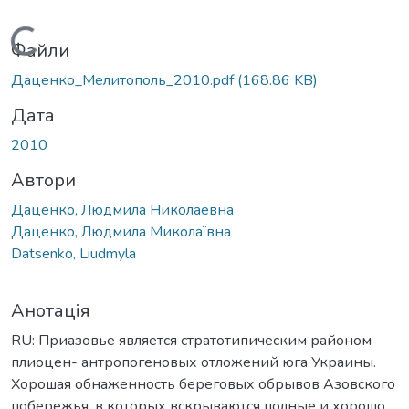
Вантажиться...
Файли
Даценко_Мелитополь_2010.pdf
(168.86 KB)
Дата
2010
Автори
Даценко, Людмила Николаевна
Даценко, Людмила Миколаївна
Datsenko, Liudmyla
Анотація
RU: Приазовье является стратотипическим районом
плиоцен- антропогеновых отложений юга Украины.
Хорошая обнаженность береговых обрывов Азовского
побережья, в которых вскрываются полные и хорошо