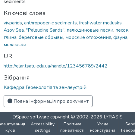
sediments.
Ключові слова
vivparids
,
anthropogenic sediments
,
freshwater mollusks
,
Azov Sea
,
"Paleudine Sands"
,
палюдиновые пески
,
песок
,
глина
,
береговые обрывы
,
морские отложения
,
фауна
,
моллюски
URI
http://elar.tsatu.edu.ua/handle/123456789/2442
Зібрання
Кафедра Геоекологія та землеустрій
Повна інформація про документ
DSpace software
copyright © 2002-2026
LYRASIS
алаштування
Accessibility
Політика
Угода
Sen
куків
settings
приватності
користувача
Feedba