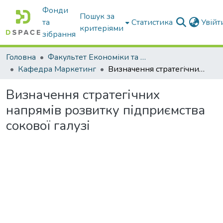
Фонди
Пошук за
та
Статистика
Увій
критеріями
зібрання
Головна
Факультет Економіки та бізнесу
Кафедра Маркетинг
Визначення стратегічних напрямів розвитку підприємства сокової галузі
Визначення стратегічних
напрямів розвитку підприємства
сокової галузі