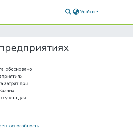
Увійти
 предприятиях
та, обосновано
дприятиях,
а затрат при
казана
о учета для
рентоспособность