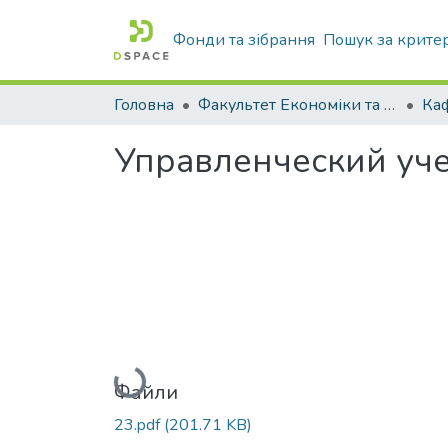
Фонди та зібрання
Пошук за крите
Головна
Факультет Економіки та бізнесу
Управленческий уче
Вантажиться...
Файли
23.pdf
(201.71 KB)