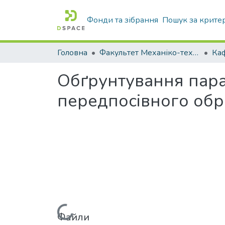
Фонди та зібрання
Пошук за крите
Головна
Факультет Механіко-технологічний
Обґрунтування пара
передпосівного обр
Файли