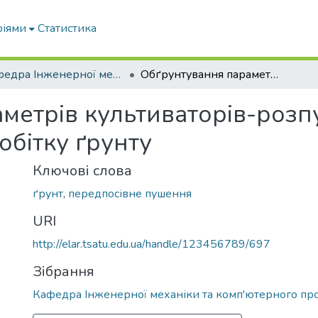
ріями
Статистика
Кафедра Інженерної механіки та комп'ютерного проектування
Обґрунтування параметрів культиваторів-розпушників для передпосівного обробітку ґрунту
метрів культиваторів-розп
обітку ґрунту
Ключові слова
ґрунт
,
передпосівне пушення
URI
http://elar.tsatu.edu.ua/handle/123456789/697
Зібрання
Кафедра Інженерної механіки та комп'ютерного пр