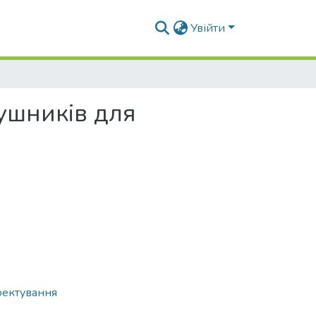
Увійти
ушників для
оектування