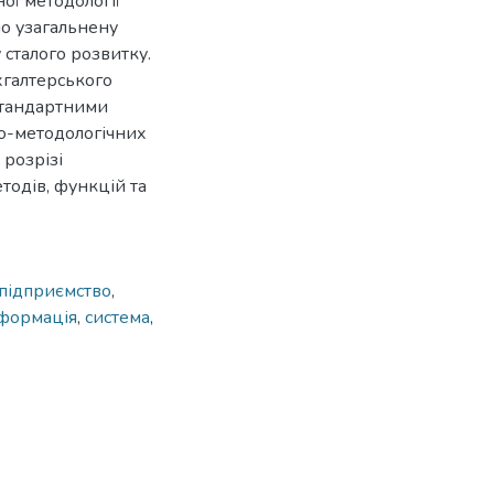
ої методології
но узагальнену
 сталого розвитку.
хгалтерського
стандартними
о-методологічних
 розрізі
етодів, функцій та
підприємство
,
формація
,
система
,