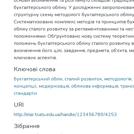
основи визначення та розглянуто складові традиційн
бухгалтерського обліку. У дослідженні запропонова
структурну схему методології бухгалтерського обліку
Систематизовано комплекс методів та принципів бу
обліку сталого розвитку за регламентованими та не
положеннями. Обґрунтовано нову систему теоретик
положень бухгалтерського обліку сталого розвитку в
визначення його цілі, завдання, предмета, об’єкта, м
ключових аспектів.
Ключові слова
бухгалтерський облік
,
сталий розвиток
,
методологія
,
концепції
,
модернізація
,
облікова інформація
,
транс
стандарти
URI
http://elar.tsatu.edu.ua/handle/123456789/4253
Зібрання