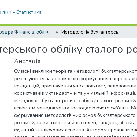
ріями
Статистика
Кафедра Фінансів, обліку і оподаткування
Методологія бухгалтерського обліку сталого розвитку
ерського обліку сталого р
Анотація
Сучасні виклики теорії та методології бухгалтерськог
реалізуються за допомогою формування і впровадж
концепцій, призначення яких полягає у задоволенні
користувачів у стандартній та унікальній інформації
методології бухгалтерського обліку сталого розвитк
аспектом менеджменту господарюючого суб’єкта. М
формування методологічних основ бухгалтерського о
розвитку та визначення його цілей, завдань, об’єкта,
функцій та ключових аспектів. Автором проаналізов