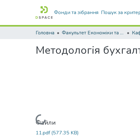
Фонди та зібрання
Пошук за крите
Головна
Факультет Економіки та бізнесу
Методологія бухгалт
Вантажиться...
Файли
11.pdf
(577.35 KB)