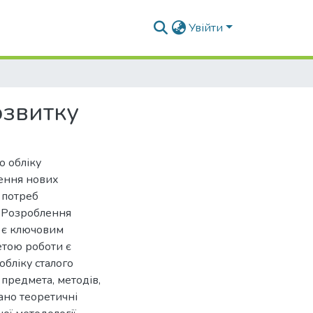
Увійти
озвитку
о обліку
ення нових
 потреб
. Розроблення
у є ключовим
етою роботи є
бліку сталого
 предмета, методів,
ано теоретичні