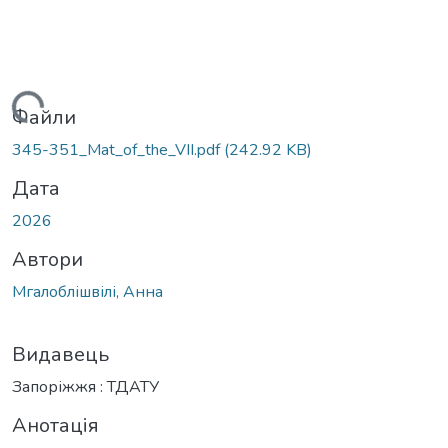
ться...
Файли
345-351_Mat_of_the_VІІ.pdf
(242.92 KB)
Дата
2026
Автори
Мгалоблішвілі, Анна
Видавець
Запоріжжя : ТДАТУ
Анотація