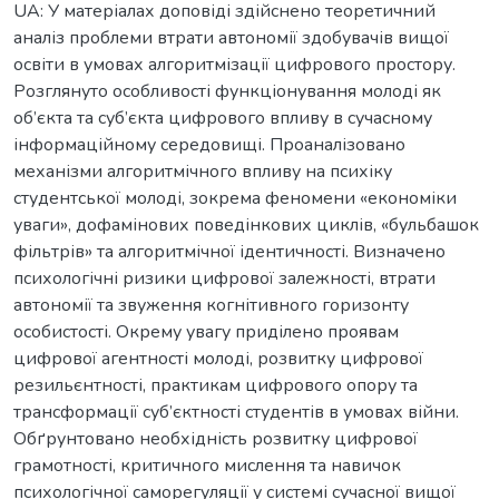
UA: У матеріалах доповіді здійснено теоретичний
аналіз проблеми втрати автономії здобувачів вищої
освіти в умовах алгоритмізації цифрового простору.
Розглянуто особливості функціонування молоді як
об’єкта та суб’єкта цифрового впливу в сучасному
інформаційному середовищі. Проаналізовано
механізми алгоритмічного впливу на психіку
студентської молоді, зокрема феномени «економіки
уваги», дофамінових поведінкових циклів, «бульбашок
фільтрів» та алгоритмічної ідентичності. Визначено
психологічні ризики цифрової залежності, втрати
автономії та звуження когнітивного горизонту
особистості. Окрему увагу приділено проявам
цифрової агентності молоді, розвитку цифрової
резильєнтності, практикам цифрового опору та
трансформації суб’єктності студентів в умовах війни.
Обґрунтовано необхідність розвитку цифрової
грамотності, критичного мислення та навичок
психологічної саморегуляції у системі сучасної вищої