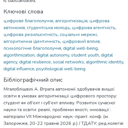
is substantiated.
Ключові слова
цифрове благополуччя
,
алгоритмізація
,
цифрова
автономія
,
студентська молодь
,
цифрова агентність
,
цифрова резильєнтність
,
соціальні мережі
,
алгоритмічна ідентичність
,
цифровий вплив
,
психологічне благополуччя
,
digital well-being
,
algorithmization
,
digital autonomy
,
student youth
,
digital
agency
,
digital resilience
,
social networks
,
algorithmic identity
,
digital influence
,
psychological well-being
Бібліографічний опис
Мгалоблішвілі А. Втрата автономії здобувачів вищої
освіти в умовах алгоритмізації цифрового простору:
студент як об’єкт і суб’єкт впливу. Розвиток сучасної
науки та освіти: реалії, проблеми якості, інновації :
матеріали VІІ Міжнародної наук.-практ. конф. (м.
Запоріжжя, 20-22 травня 2026 р.) / ТДАТУ; ред.колегія: