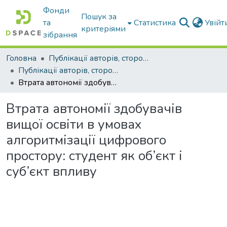
Фонди
Пошук за
та
Статистика
Увій
критеріями
зібрання
Головна
Публікації авторів, сторонніх університету
Публікації авторів, сторонніх університету
Втрата автономії здобувачів вищої освіти в умовах алгоритмізації цифрового простору: студент як об’єкт і суб’єкт впливу
Втрата автономії здобувачів
вищої освіти в умовах
алгоритмізації цифрового
простору: студент як об’єкт і
суб’єкт впливу