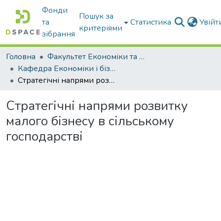
Фонди
Пошук за
та
Статистика
Увій
критеріями
зібрання
Головна
Факультет Економіки та бізнесу
Кафедра Економіки і бізнесу
Cтратегічні напрями розвитку малого бізнесу в сільському господарстві
Cтратегічні напрями розвитку
малого бізнесу в сільському
господарстві