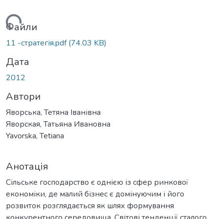
Вантажиться...
Файли
11 -стратегія.pdf
(74.03 KB)
Дата
2012
Автори
Яворська, Тетяна Іванівна
Яворская, Татьяна Ивановна
Yavorska, Tetiana
Анотація
Сільське господарство є однією із сфер ринкової
економіки, де малий бізнес є домінуючим і його
розвиток розглядається як шлях формування
конкурентного середовища. Світові тенденції сталого