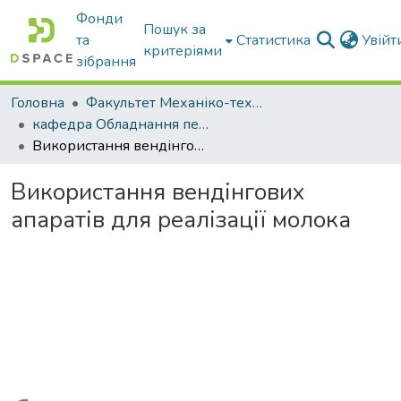
Фонди
Пошук за
та
Статистика
Увій
критеріями
зібрання
Головна
Факультет Механіко-технологічний
кафедра Обладнання переробних і харчових виробництв ім. професора Ф.Ю. Ялпачика
Використання вендінгових апаратів для реалізації молока
Використання вендінгових
апаратів для реалізації молока