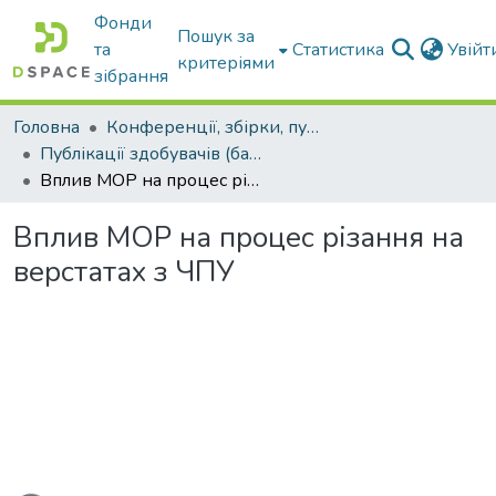
Фонди
Пошук за
та
Статистика
Увій
критеріями
зібрання
Головна
Конференції, збірки, публікації молодих вчених і здобувачів : магістрів, бакалаврів, аспірантів.
Публікації здобувачів (бакалаврів. магістрів, аспірантів)
Вплив МОР на процес різання на верстатах з ЧПУ
Вплив МОР на процес різання на
верстатах з ЧПУ