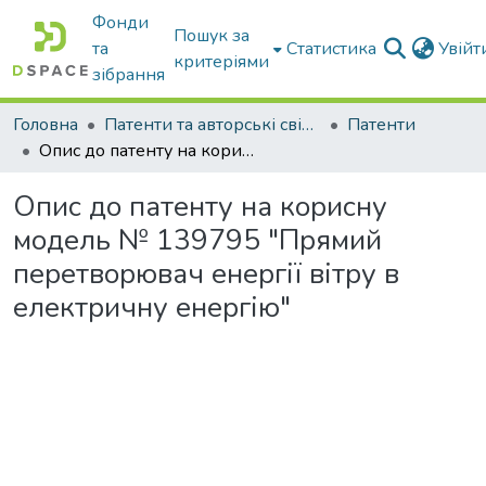
Фонди
Пошук за
та
Статистика
Увій
критеріями
зібрання
Головна
Патенти та авторські свідоцтва
Патенти
Опис до патенту на корисну модель № 139795 "Прямий перетворювач енергії вітру в електричну енергію"
Опис до патенту на корисну
модель № 139795 "Прямий
перетворювач енергії вітру в
електричну енергію"