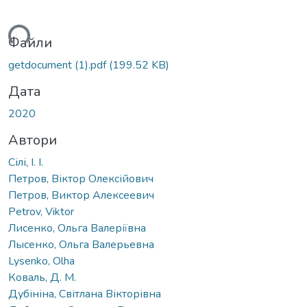
ться...
Файли
getdocument (1).pdf
(199.52 KB)
Дата
2020
Автори
Сілі, І. І.
Петров, Віктор Олексійович
Петров, Виктор Алексеевич
Petrov, Viktor
Лисенко, Ольга Валеріївна
Лысенко, Ольга Валерьевна
Lysenko, Olha
Коваль, Д. М.
Дубініна, Світлана Вікторівна