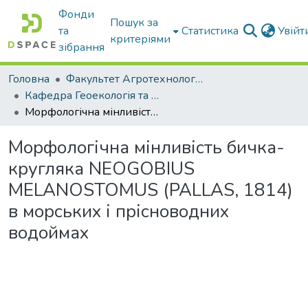
Фонди
Пошук за
та
Статистика
Увій
критеріями
зібрання
Головна
Факультет Агротехнологій та екології
Кафедра Геоекологія та землеустрій
Морфологічна мінливість бичка-кругляка NEOGOBIUS MELANOSTOMUS (PALLAS, 1814) в морських і прісноводних водоймах
Морфологічна мінливість бичка-
кругляка NEOGOBIUS
MELANOSTOMUS (PALLAS, 1814)
в морських і прісноводних
водоймах