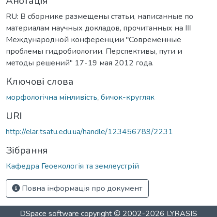
Анотація
RU: В сборнике размещены статьи, написанные по
материалам научных докладов, прочитанных на ІІІ
Международной конференции "Современные
проблемы гидробиологии. Перспективы, пути и
методы решений" 17-19 мая 2012 года.
Ключові слова
морфологічна мінливість
,
бичок-кругляк
URI
http://elar.tsatu.edu.ua/handle/123456789/2231
Зібрання
Кафедра Геоекологія та землеустрій
Повна інформація про документ
DSpace software
copyright © 2002-2026
LYRASIS