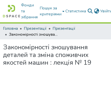
Фонди
Пошук за
та
Статистика
Увій
критеріями
зібрання
Головна
Презентації
Презентації
Закономірності зношування деталей та зміна споживчих якостей машин : лекція № 19
Закономірності зношування
деталей та зміна споживчих
якостей машин : лекція № 19