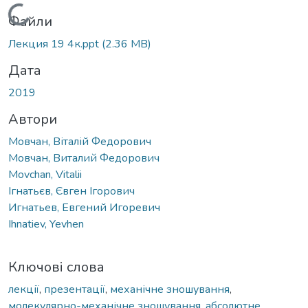
Вантажиться...
Файли
Лекция 19 4к.ppt
(2.36 MB)
Дата
2019
Автори
Мовчан, Віталій Федорович
Мовчан, Виталий Федорович
Movchan, Vitalii
Ігнатьєв, Євген Ігорович
Игнатьев, Евгений Игоревич
Ihnatiev, Yevhen
Ключові слова
лекції
,
презентації
,
механічне зношування
,
молекулярно-механічне зношування
,
абсолютне