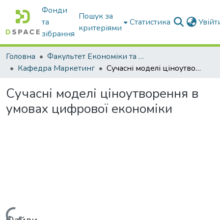
Фонди
Пошук за
та
Статистика
Увій
критеріями
зібрання
Головна
Факультет Економіки та бізнесу
Кафедра Маркетинг
Сучасні моделі ціноутворення в умовах цифрової економіки
Сучасні моделі ціноутворення в
умовах цифрової економіки