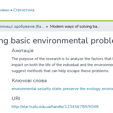
ріями
Статистика
Публікації здобувачів (бакалаврів. магістрів, аспірантів)
Modern ways of solving basic environmental problems
ng basic environmental prob
Анотація
The purpose of the research is to analyze the factors that
impact on both the life of the individual and the environme
suggest methods that can help escape these problems.
Ключові слова
environmental security state
,
preserve the ecology
,
enviro
URI
http://elar.tsatu.edu.ua/handle/123456789/9048