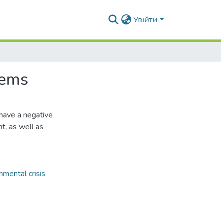
Увійти
lems
 have a negative
nt, as well as
nmental crisis