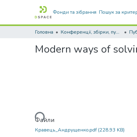
Фонди та зібрання
Пошук за крите
Головна
Конференції, збірки, публікації молодих вчених і здобувачів : магістрів, бакалаврів, аспірантів.
Modern ways of solvi
Вантажиться...
Файли
Кравець_Андрущенко.pdf
(228.93 KB)