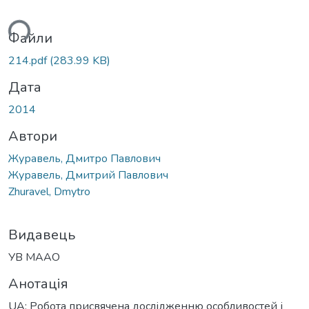
ься...
Файли
214.pdf
(283.99 KB)
Дата
2014
Автори
Журавель, Дмитро Павлович
Журавель, Дмитрий Павлович
Zhuravel, Dmytro
Видавець
УВ МААО
Анотація
UA: Робота присвячена дослідженню особливостей і