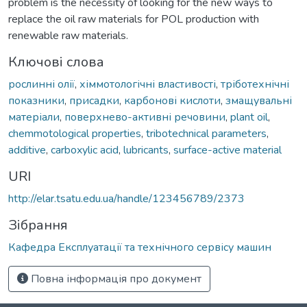
problem is the necessity of looking for the new ways to
replace the oil raw materials for POL production with
renewable raw materials.
Ключові слова
рослинні олії
,
хіммотологічні властивості
,
тріботехнічні
показники
,
присадки
,
карбонові кислоти
,
змащувальні
матеріали
,
поверхнево-активні речовини
,
plant oil
,
chemmotological properties
,
tribotechnical parameters
,
additive
,
carboxylic acid
,
lubricants
,
surface-active material
URI
http://elar.tsatu.edu.ua/handle/123456789/2373
Зібрання
Кафедра Експлуатації та технічного сервісу машин
Повна інформація про документ