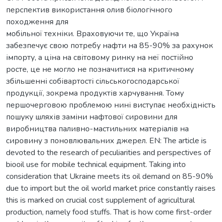
перспектив використання олив біологічного
походження для
мобільної техніки. Враховуючи те, що Україна
забезпечує свою потребу нафти на 85-90% за рахунок
імпорту, а ціна на світовому ринку на неї постійно
росте, це не могло не позначитися на критичному
збільшенні собівартості сільськогосподарської
продукції, зокрема продуктів харчування. Тому
першочерговою проблемою нині виступає необхідність
пошуку шляхів заміни нафтової сировини для
виробництва паливно-мастильних матеріалів на
сировину з поновлювальних джерел. EN: The article is
devoted to the research of peculiarities and perspectives of
biooil use for mobile technical equipment. Taking into
consideration that Ukraine meets its oil demand on 85-90%
due to import but the oil world market price constantly raises
this is marked on crucial cost supplement of agricultural
production, namely food stuffs. That is how come first-order