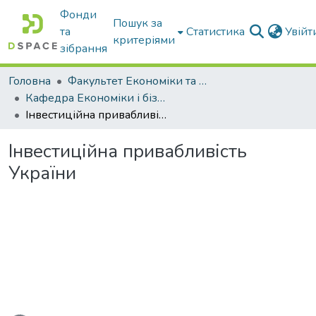
Фонди
Пошук за
та
Статистика
Увій
критеріями
зібрання
Головна
Факультет Економіки та бізнесу
Кафедра Економіки і бізнесу
Інвестиційна привабливість України
Інвестиційна привабливість
України