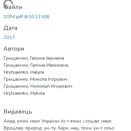
ажиться...
Файли
2094.pdf
(610.12 KB)
Дата
2017
Автори
Грицаєнко, Галина Іванівна
Грицаенко, Галина Ивановна
Hrytsaienko, Halyna
Грицаєнко, Микола Ігорович
Грицаенко, Николай Игоревич
Hrytsaienko, Mykola
Видавець
Акад. екон. наук України, Ін-т екон. і соціал. наук
Вроцлав. природ. ун-ту, Харк. нац. техн. ун-т сільс.