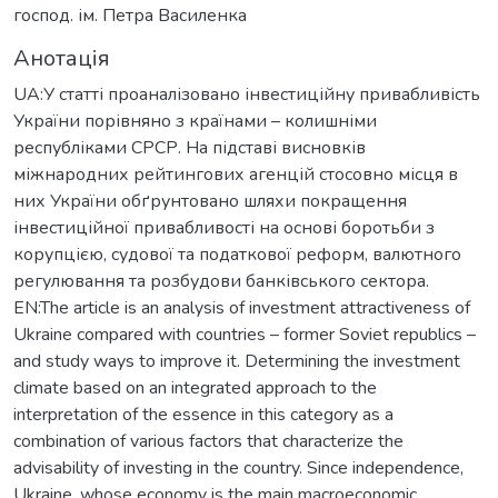
господ. ім. Петра Василенка
Анотація
UA:У статті проаналізовано інвестиційну привабливість
України порівняно з країнами – колишніми
республіками СРСР. На підставі висновків
міжнародних рейтингових агенцій стосовно місця в
них України обґрунтовано шляхи покращення
інвестиційної привабливості на основі боротьби з
корупцією, судової та податкової реформ, валютного
регулювання та розбудови банківського сектора.
EN:The article is an analysis of investment attractiveness of
Ukraine compared with countries – former Soviet republics –
and study ways to improve it. Determining the investment
climate based on an integrated approach to the
interpretation of the essence in this category as a
combination of various factors that characterize the
advisability of investing in the country. Since independence,
Ukraine, whose economy is the main macroeconomic