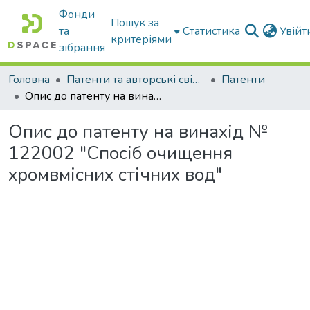
Фонди
Пошук за
та
Статистика
Увій
критеріями
зібрання
Головна
Патенти та авторські свідоцтва
Патенти
Опис до патенту на винахід № 122002 "Спосіб очищення хромвмісних стічних вод"
Опис до патенту на винахід №
122002 "Спосіб очищення
хромвмісних стічних вод"