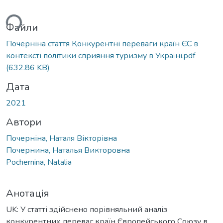
ься...
Файли
Почерніна стаття Конкурентні переваги країн ЄС в
контексті політики сприяння туризму в Україні.pdf
(632.86 KB)
Дата
2021
Автори
Почерніна, Наталя Вікторівна
Почернина, Наталья Викторовна
Pochernina, Natalia
Анотація
UK: У статті здійснено порівняльний аналіз
конкурентних переваг країн Європейського Союзу в