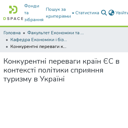
Фонди
Пошук за
та
Статистика
Увій
критеріями
зібрання
Головна
Факультет Економіки та бізнесу
Кафедра Економіки і бізнесу
Конкурентні переваги країн ЄС в контексті політики сприяння туризму в Україні
Конкурентні переваги країн ЄС в
контексті політики сприяння
туризму в Україні