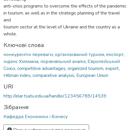
anti-crisis programs to overcome the effects of the pandemic
in tourism, as well as in the strategic planning of the travel
and
tourism sector at the level of Ukraine and the country as a
whole.
Ключові слова
конкурентні переваги
,
організований туризм
,
експорт
,
індекс Хіллмана
,
порівняльний аналіз
,
Європейський
Союз
,
competitive advantages
,
organized tourism
,
export
,
Hillman index
,
comparative analysis
,
European Union
URI
http://elar.tsatu.edu.ua/handle/123456789/14539
Зібрання
Кафедра Економіки і бізнесу
Повна інформація про документ