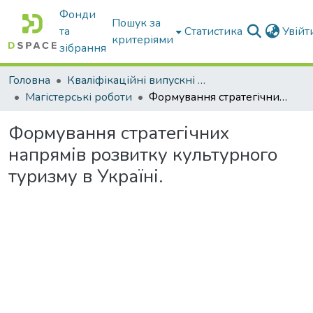
Фонди
Пошук за
та
Статистика
Увій
критеріями
зібрання
Головна
Кваліфікаційні випускні роботи бакалаврів і магістрів
Магістерські роботи
Формування стратегічних напрямів розвитку культурного туризму в Україні.
Формування стратегічних
напрямів розвитку культурного
туризму в Україні.
Вантажиться...