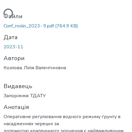
ься...
Файли
Conf_roslin_2023- 9.pdf
(764.9 KB)
Дата
2023-11
Автори
Козлова, Лілія Валентинівна
Видавець
Запоріжжя: ТДАТУ
Анотація
Оперативне регулювання водного режиму ґрунту в
насадженнях черешні за
допомогою краплинного зрошення є найважливішим