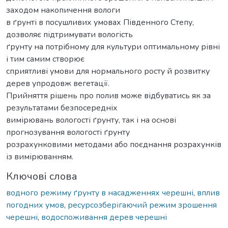
заходом накопичення вологи
в ґрунті в посушливих умовах Південного Степу,
дозволяє підтримувати вологість
ґрунту на потрібному для культури оптимальному рівні
і тим самим створює
сприятливі умови для нормального росту й розвитку
дерев упродовж вегетації.
Прийняття рішень про полив може відбуватись як за
результатами безпосередніх
вимірювань вологості ґрунту, так і на основі
прогнозування вологості ґрунту
розрахунковими методами або поєднання розрахунків
із вимірюванням.
Ключові слова
водного режиму ґрунту в насадженнях черешні
,
вплив
погодних умов
,
ресурсозберігаючий режим зрошення
черешні
,
водоспоживання дерев черешні