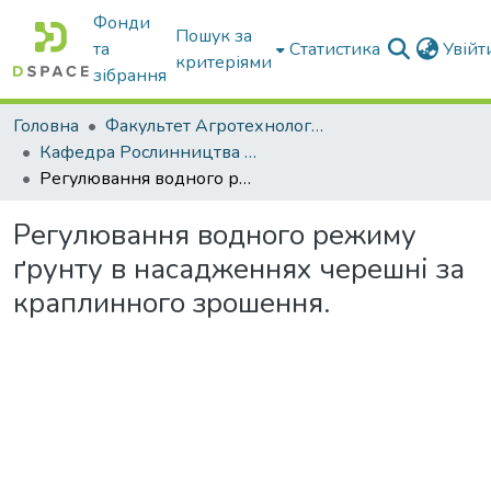
Фонди
Пошук за
та
Статистика
Увій
критеріями
зібрання
Головна
Факультет Агротехнологій та екології
Кафедра Рослинництва та садівництва ім. професора В.В. Калитки
Регулювання водного режиму ґрунту в насадженнях черешні за краплинного зрошення.
Регулювання водного режиму
ґрунту в насадженнях черешні за
краплинного зрошення.