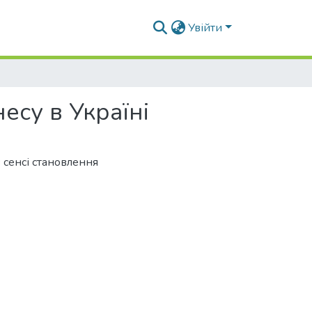
Увійти
есу в Україні
в сенсі становлення