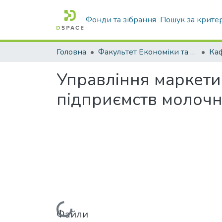
Фонди та зібрання
Пошук за крите
Головна
Факультет Економіки та бізнесу
Ка
Управління маркет
підприємств молочно
Файли