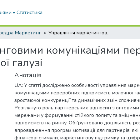
ріями
Статистика
федра Маркетинг
Управління маркетинговими комунікаціями переробних підприємств молочної галузі
инговими комунікаціями пе
ї галузі
Анотація
UA: У статті досліджено особливості управління ма
комунікаціями переробних підприємств молочної гал
зростаючої конкуренції та динамічних змін споживч
Розглянуто роль партнерських відносин з оптовими
мережами у формуванні стійкого попиту та зміцнен
підприємств на ринку. Обґрунтовано доцільність ро
впровадження програм мотивації для партнерів, які
фінансові стимули, маркетингову підтримку та цифр