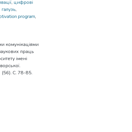
вації
,
цифрові
 галузь
,
tivation program
,
ими комунікаціями
 наукових праць
ситету імені
Яворської.
56). С. 78-85.