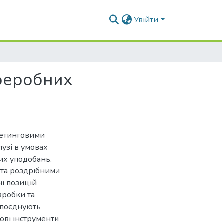
Увійти
реробних
ркетинговими
узі в умовах
их уподобань.
 та роздрібними
ні позицій
зробки та
 поєднують
ові інструменти