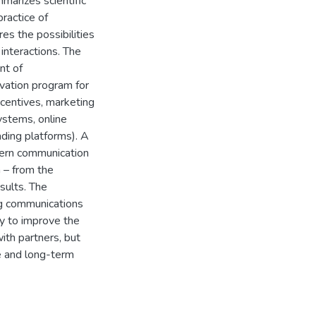
mmarizes scientific
ractice of
es the possibilities
 interactions. The
nt of
ation program for
ncentives, marketing
ystems, online
rading platforms). A
dern communication
 – from the
sults. The
ng communications
y to improve the
with partners, but
e and long-term