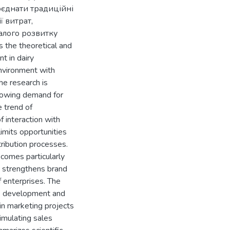
оєднати традиційні
ї витрат,
алого розвитку
 the theoretical and
t in dairy
environment with
he research is
growing demand for
e trend of
 interaction with
imits opportunities
tribution processes.
ecomes particularly
, strengthens brand
 enterprises. The
the development and
n marketing projects
timulating sales