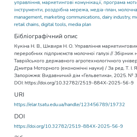
управління
,
маркетингові комунікації
,
програма моти
інструменти
,
роздрібна мережа
,
медіа-план
,
молочна
management
,
marketing communications
,
dairy industry
,
mo
retail chains
,
digital tools
,
media plan
Бібліографічний опис
Кукіна Н. В., Шквиря Н. О. Управління маркетингов
переробних підприємств молочної галузі // Збірник
Таврійського державного агротехнологічного універ
Дмитра Моторного (економічні науки) / За ред. Т. І. 
Запоріжжя: Видавничий дім «Гельветика», 2025. № 3 (
DOI: https://doi.org/10.32782/2519-884X-2025-56-9
URI
https://elar.tsatu.edu.ua/handle/123456789/19732
DOI
https://doi.org/10.32782/2519-884X-2025-56-9