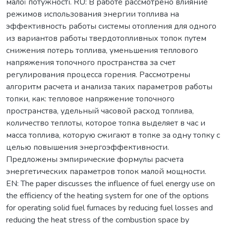
малої потужності. RU: В работе рассмотрено влияние
режимов использования энергии топлива на
эффективность работы системы отопления для одного
из вариантов работы твердотопливных топок путем
снижения потерь топлива, уменьшения теплового
напряжения топочного пространства за счет
регулирования процесса горения. Рассмотрены
алгоритм расчета и анализа таких параметров работы
топки, как: тепловое напряжение топочного
пространства, удельный часовой расход топлива,
количество теплоты, которое топка выделяет в час и
масса топлива, которую сжигают в топке за одну топку с
целью повышения энергоэффективности.
Предложены эмпирические формулы расчета
энергетических параметров топок малой мощности.
EN: The paper discusses the influence of fuel energy use on
the efficiency of the heating system for one of the options
for operating solid fuel furnaces by reducing fuel losses and
reducing the heat stress of the combustion space by