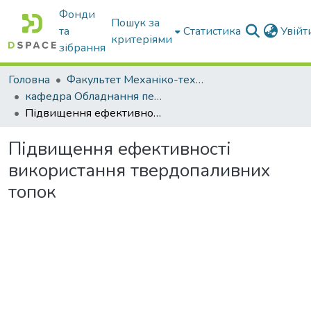
Фонди
Пошук за
та
Статистика
Увій
критеріями
зібрання
Головна
Факультет Механіко-технологічний
кафедра Обладнання переробних і харчових виробництв ім. професора Ф.Ю. Ялпачика
Підвищення ефективності використання твердопаливних топок
Підвищення ефективності
використання твердопаливних
топок