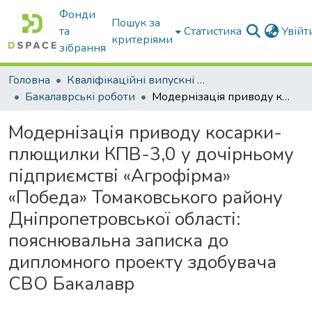
Фонди
Пошук за
та
Статистика
Увій
критеріями
зібрання
Головна
Кваліфікаційні випускні роботи бакалаврів і магістрів
Бакалаврські роботи
Модернізація приводу косарки-плющилки КПВ-3,0 у дочірньому підприємстві «Агрофірма» «Победа» Томаковського району Дніпропетровської області: пояснювальна записка до дипломного проекту здобувача СВО Бакалавр
Модернізація приводу косарки-
плющилки КПВ-3,0 у дочірньому
підприємстві «Агрофірма»
«Победа» Томаковського району
Дніпропетровської області:
пояснювальна записка до
дипломного проекту здобувача
СВО Бакалавр