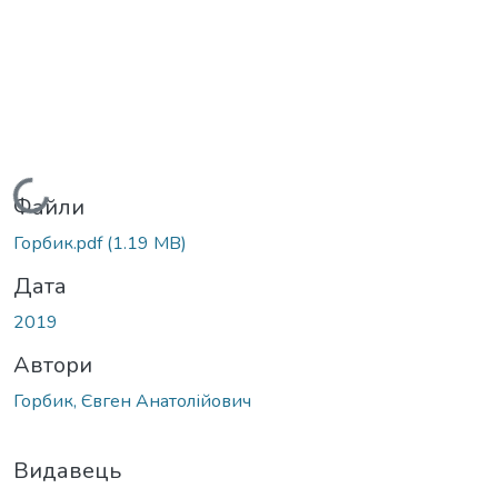
Вантажиться...
Файли
Горбик.pdf
(1.19 MB)
Дата
2019
Автори
Горбик, Євген Анатолійович
Видавець