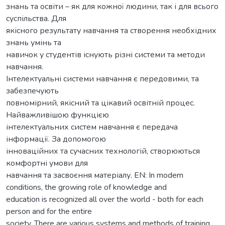
знань та освіти – як для кожної людини, так і для всього
суспільства. Для
якісного результату навчання та створення необхідних
знань умінь та
навичок у студентів існують різні системи та методи
навчання.
Інтелектуальні системи навчання є передовими, та
забезпечують
повномірний, якісний та цікавий освітній процес.
Найважливішою функцією
інтелектуальних систем навчання є передача
інформації. За допомогою
інноваційних та сучасних технологій, створюються
комфортні умови для
навчання та засвоєння матеріалу. EN: In modern
conditions, the growing role of knowledge and
education is recognized all over the world - both for each
person and for the entire
society. There are various systems and methods of training