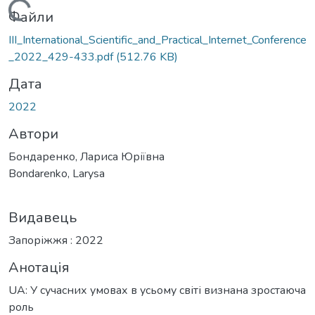
антажиться...
Файли
ІІІ_International_Scientific_and_Practical_Internet_Conference
_2022_429-433.pdf
(512.76 KB)
Дата
2022
Автори
Бондаренко, Лариса Юріївна
Bondarenko, Larysa
Видавець
Запоріжжя : 2022
Анотація
UA: У сучасних умовах в усьому світі визнана зростаюча
роль