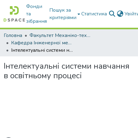
Фонди
Пошук за
та
Статистика
Увій
критеріями
зібрання
Головна
Факультет Механіко-технологічний
Кафедра Інженерної механіки та комп'ютерного проектування
Інтелектуальні системи навчання в освітньому процесі
Інтелектуальні системи навчання
в освітньому процесі