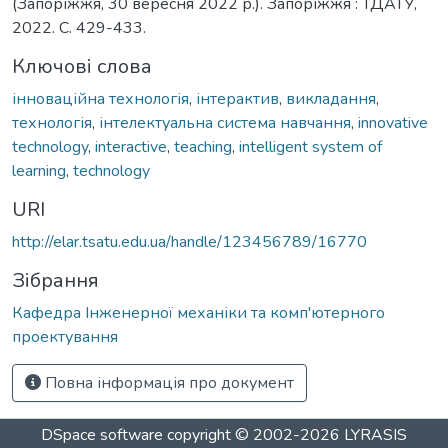
(Запоріжжя, 30 вересня 2022 р.). Запоріжжя : ТДАТУ,
2022. С. 429-433.
Ключові слова
інноваційна технологія
,
інтерактив
,
викладання
,
технологія
,
інтелектуальна система навчання
,
innovative
technology
,
interactive
,
teaching
,
intelligent system of
learning
,
technology
URI
http://elar.tsatu.edu.ua/handle/123456789/16770
Зібрання
Кафедра Інженерної механіки та комп'ютерного
проектування
Повна інформація про документ
DSpace software
copyright © 2002-2026
LYRASIS