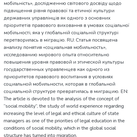
мобільність», дослідженню світового досвіду щодо
підвищення рівня правової та етичної культури
державних управлінців як одного з основних
пріоритетів правового виховання в умовах соціальної
мобільності, яка у глобальній соціальній структурі
перетворилась в міграцію. RU: Статья посвящена
анализу понятия «социальная мобильность»,
исследованию мирового опыта относительно
повышения уровня правовой и этической культуры
государственных управленцев как одного из
приоритетов правового воспитания в условиях
социальной мобильности, которая в глобальной
социальной структуре превратилась в миграцию. EN:
The article is devoted to the analysis of the concept of
“social mobility”, the study of world experience regarding
increasing the level of legal and ethical culture of state
managers as one of the priorities of legal education in the
conditions of social mobility, which in the global social
structure has turned into migration.