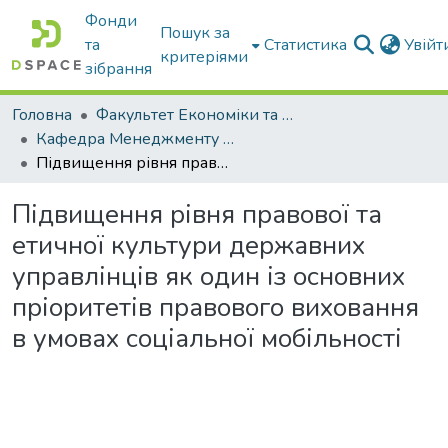
Фонди
Пошук за
та
Статистика
Увій
критеріями
зібрання
Головна
Факультет Економіки та бізнесу
Кафедра Менеджменту та публічного адміністрування
Підвищення рівня правової та етичної культури державних управлінців як один із основних пріоритетів правового виховання в умовах соціальної мобільності
Підвищення рівня правової та
етичної культури державних
управлінців як один із основних
пріоритетів правового виховання
в умовах соціальної мобільності