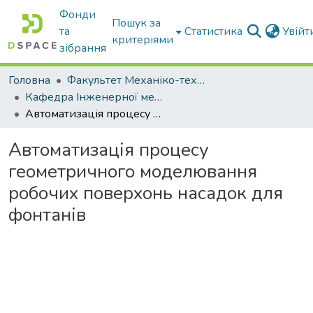
Фонди
Пошук за
та
Статистика
Увій
критеріями
зібрання
Головна
Факультет Механіко-технологічний
Кафедра Інженерної механіки та комп'ютерного проектування
Автоматизація процесу геометричного моделювання робочих поверхонь насадок для фонтанів
Автоматизація процесу
геометричного моделювання
робочих поверхонь насадок для
фонтанів